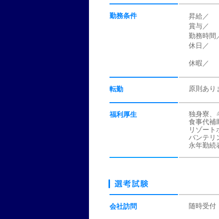
勤務条件
昇給／
賞与／
勤務時間
休日／
休暇／
原則あり
転勤
独身寮、
福利厚生
食事代補
リゾート
バンテリ
永年勤続
随時受付
会社訪問