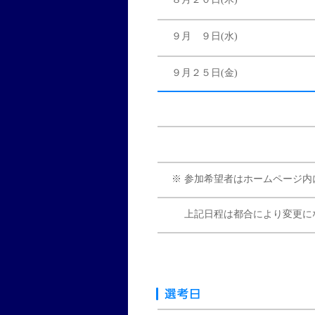
９月 ９日(水)
９月２５日(金)
※ 参加希望者はホームページ
上記日程は都合により変更に