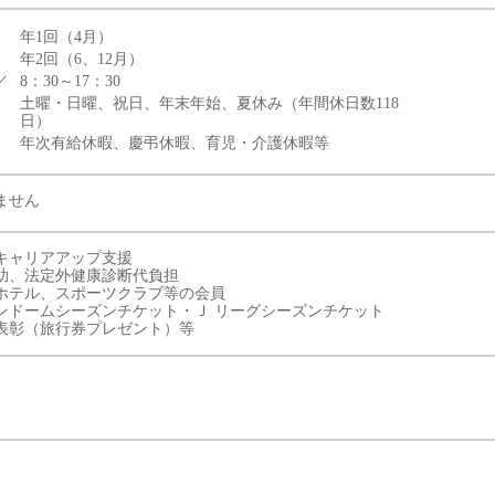
年1回（4月）
年2回（6、12月）
／
8：30～17：30
土曜・日曜、祝日、年末年始、夏休み（年間休日数118
日）
年次有給休暇、慶弔休暇、育児・介護休暇等
ません
キャリアアップ支援
助、法定外健康診断代負担
ホテル、スポーツクラブ等の会員
ンドームシーズンチケット・Ｊ リーグシーズンチケット
表彰（旅行券プレゼント）等